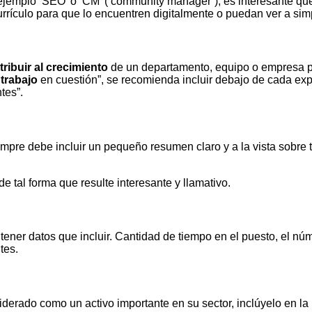
 ejemplo ‘SEO’ o ‘CM’ (‘community manager’), es interesante q
currículo para que lo encuentren digitalmente o puedan ver a si
tribuir al crecimiento
de un departamento, equipo o empresa pa
 trabajo
en cuestión”, se recomienda incluir debajo de cada exp
tes”.
empre debe incluir un pequeño resumen claro y a la vista sobre tu
e tal forma que resulte interesante y llamativo.
 tener datos que incluir. Cantidad de tiempo en el puesto, el n
tes.
derado como un activo importante en su sector, inclúyelo en la p