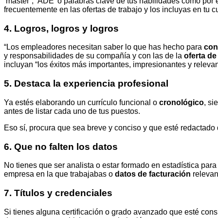
‘máster’, ‘ADE’ o palabras clave de tus habilidades como por
frecuentemente en las ofertas de trabajo y los incluyas en tu 
4. Logros, logros y logros
“Los empleadores necesitan saber lo que has hecho para
con
y responsabilidades de su compañía y con las de la
oferta de
incluyan “los éxitos más importantes, impresionantes y relevan
5. Destaca la experiencia profesional
Ya estés elaborando un currículo funcional o
cronológico
, si
antes de listar cada uno de tus puestos.
Eso sí, procura que sea breve y conciso y que esté redactado d
6. Que no falten los datos
No tienes que ser analista o estar formado en estadística para
empresa en la que trabajabas o
datos de facturación
relevan
7. Títulos y credenciales
Si tienes alguna certificación o grado avanzado que esté consi