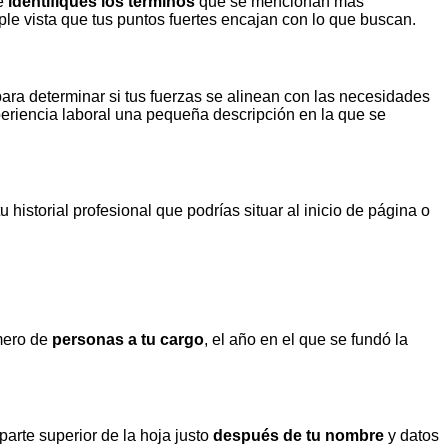
ue
identifiques los términos
que se mencionan más
mple vista que tus puntos fuertes encajan con lo que buscan.
ra determinar si tus fuerzas se alinean con las necesidades
eriencia laboral una pequeña descripción en la que se
 historial profesional que podrías situar al inicio de página o
úmero de
personas a tu cargo
, el año en el que se fundó la
arte superior de la hoja justo
después de tu nombre
y datos